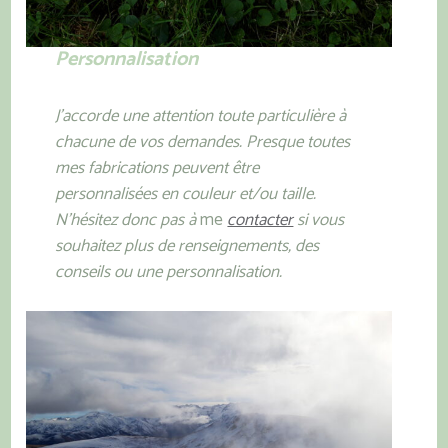
Personnalisation
J’accorde une attention toute particulière à
chacune de vos demandes. Presque toutes
mes fabrications peuvent être
personnalisées en couleur et/ou taille.
N’hésitez donc pas à
me
contacter
si vous
souhaitez plus de renseignements, des
conseils ou une personnalisation.