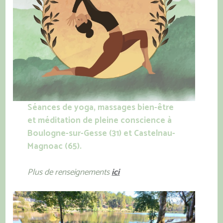
Séances de yoga, massages bien-être
et méditation
de pleine conscience
à
Boulogne-sur-Gesse
(31) et Castelnau-
Magnoac (65).
Plus de renseignements
ici