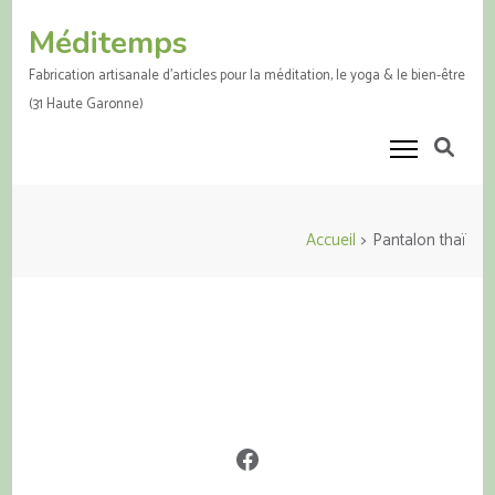
Aller
Méditemps
au
contenu
Fabrication artisanale d'articles pour la méditation, le yoga & le bien-être
(Pressez
(31 Haute Garonne)
Entrée)
Accueil
>
Pantalon thaï
Facebook