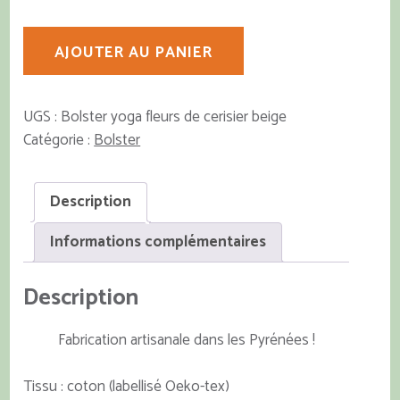
à
65,00 €
quantité
AJOUTER AU PANIER
de
Bolster
fleurs
UGS :
Bolster yoga fleurs de cerisier beige
de
Catégorie :
Bolster
cerisier
beige
Description
Informations complémentaires
Description
Fabrication artisanale dans les Pyrénées !
Tissu : coton (labellisé Oeko-tex)