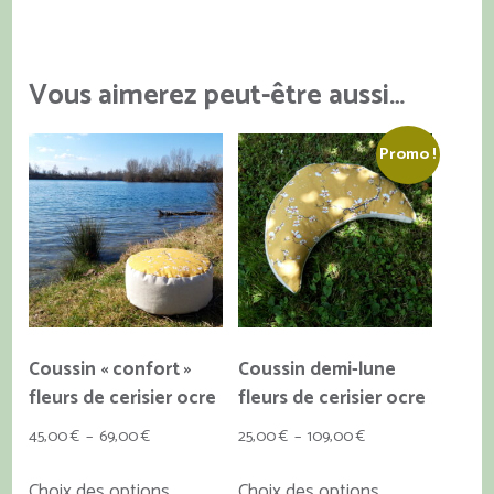
Vous aimerez peut-être aussi…
Promo !
Coussin « confort »
Coussin demi-lune
fleurs de cerisier ocre
fleurs de cerisier ocre
Plage
Plage
45,00
€
–
69,00
€
25,00
€
–
109,00
€
de
de
Ce
Ce
Choix des options
Choix des options
prix :
prix :