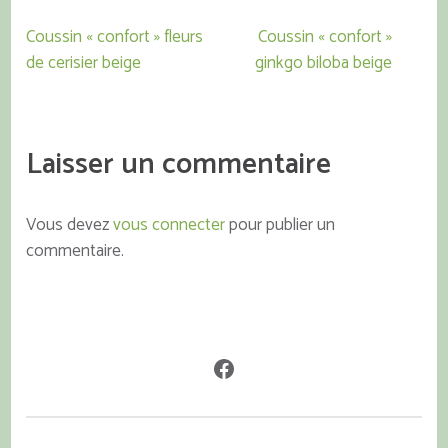
plusieurs
plusieurs
65,00 €
65,00 €
Navigation
variations.
variations.
Coussin « confort » fleurs
Coussin « confort »
de
Les
Les
de cerisier beige
ginkgo biloba beige
l’article
options
options
peuvent
peuvent
être
être
Laisser un commentaire
choisies
choisies
sur
sur
la
la
Vous devez
vous connecter
pour publier un
page
page
commentaire.
du
du
produit
produit
Facebook