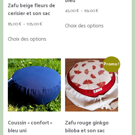
bleu
Zafu beige fleurs de
Plage
45,00
€
–
69,00
€
cerisier et son sac
de
Ce
Plage
85,00
€
–
105,00
€
Choix des options
prix :
produit
de
Ce
45,00 €
a
Choix des options
prix :
produit
à
plusieurs
85,00 €
a
69,00 €
variations.
à
plusieurs
Les
105,00 €
Promo !
variations.
options
Les
peuvent
options
être
peuvent
choisies
être
sur
choisies
la
sur
page
la
du
Coussin « confort »
Zafu rouge ginkgo
page
produit
bleu uni
biloba et son sac