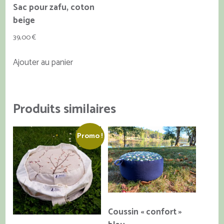
la
la
Sac pour zafu, coton
page
page
beige
du
du
39,00
€
produit
produit
Ajouter au panier
Produits similaires
Promo !
Coussin « confort »