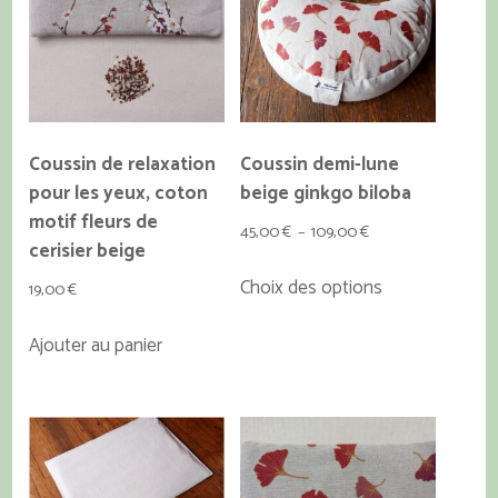
Coussin de relaxation
Coussin demi-lune
pour les yeux, coton
beige ginkgo biloba
motif fleurs de
Plage
45,00
€
–
109,00
€
cerisier beige
de
Ce
Choix des options
prix :
19,00
€
produit
45,00 €
a
Ajouter au panier
à
plusieurs
109,00 €
variations.
Les
options
peuvent