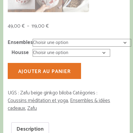
Plage
49,00
€
–
119,00
€
de
prix :
Ensembles
49,00 €
Housse
à
119,00 €
quantité
AJOUTER AU PANIER
de
Zafu
beige
UGS :
Zafu beige ginkgo biloba
Catégories :
ginkgo
Coussins méditation et yoga
,
Ensembles & idées
biloba
cadeaux
,
Zafu
Description