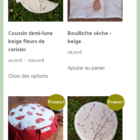
Coussin demi-lune
Bouillotte sèche –
beige fleurs de
beige
cerisier
28,00
€
Plage
45,00
€
–
109,00
€
Ajouter au panier
de
Ce
Choix des options
prix :
produit
45,00 €
a
à
plusieurs
109,00 €
Promo !
Promo !
variations.
Les
options
peuvent
être