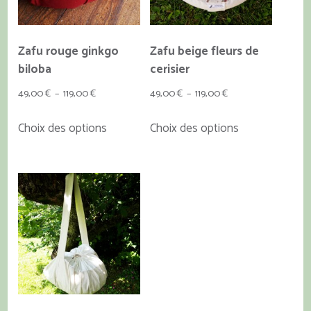
choisies
sur
la
Zafu rouge ginkgo
Zafu beige fleurs de
page
biloba
cerisier
du
Plage
Plage
49,00
€
–
119,00
€
49,00
€
–
119,00
€
produit
de
de
Ce
Ce
Choix des options
Choix des options
prix :
prix :
produit
produit
49,00 €
49,00 €
a
a
à
à
plusieurs
plusieurs
119,00 €
119,00 €
variations.
variations.
Les
Les
options
options
peuvent
peuvent
être
être
choisies
choisies
sur
sur