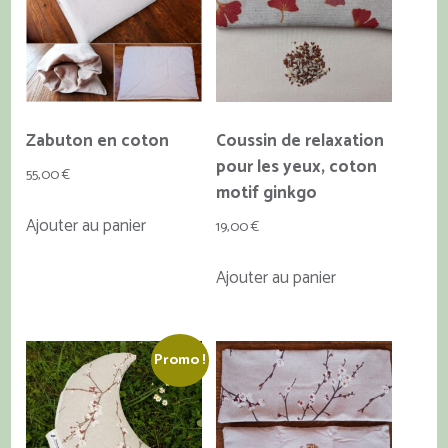
être
choisies
sur
la
page
du
Zabuton en coton
Coussin de relaxation
produit
pour les yeux, coton
55,00
€
motif ginkgo
Ajouter au panier
19,00
€
Ajouter au panier
Promo !