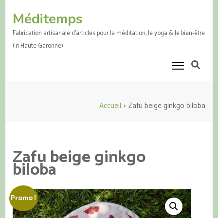
Aller
Méditemps
au
contenu
Fabrication artisanale d'articles pour la méditation, le yoga & le bien-être
(Pressez
(31 Haute Garonne)
Entrée)
Accueil
>
Zafu beige ginkgo biloba
Zafu beige ginkgo
biloba
Promo !