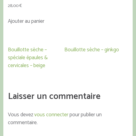
28,00
€
Ajouter au panier
Navigation
Bouillotte sèche –
Bouillotte sèche – ginkgo
de
spéciale épaules &
l’article
cervicales – beige
Laisser un commentaire
Vous devez
vous connecter
pour publier un
commentaire.