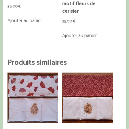
du
du
motif fleurs de
39,00
€
produit
produit
cerisier
Ajouter au panier
25,00
€
Ajouter au panier
Produits similaires