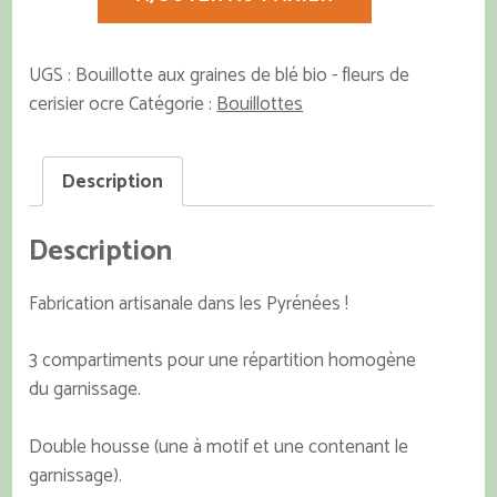
de
Bouillotte
sèche
UGS :
Bouillotte aux graines de blé bio - fleurs de
-
cerisier ocre
Catégorie :
Bouillottes
ocre
Description
Description
Fabrication artisanale dans les Pyrénées !
3 compartiments pour une répartition homogène
du garnissage.
Double housse (une à motif et une contenant le
garnissage).