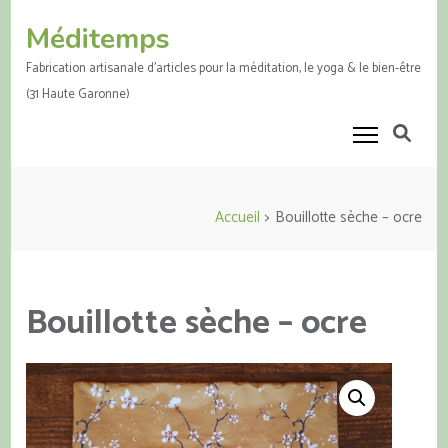
Aller
Méditemps
au
contenu
Fabrication artisanale d'articles pour la méditation, le yoga & le bien-être
(Pressez
(31 Haute Garonne)
Entrée)
Accueil
>
Bouillotte sèche – ocre
Bouillotte sèche – ocre