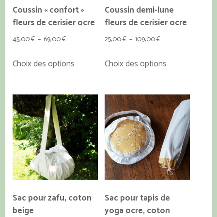
Coussin « confort »
Coussin demi-lune
fleurs de cerisier ocre
fleurs de cerisier ocre
Plage
Plage
45,00
€
–
69,00
€
25,00
€
–
109,00
€
de
de
Ce
Ce
Choix des options
Choix des options
prix :
prix :
produit
produit
45,00 €
25,00 €
a
a
à
à
plusieurs
plusieurs
69,00 €
109,00 €
variations.
variations.
Les
Les
options
options
peuvent
peuvent
être
être
choisies
choisies
sur
sur
la
la
Sac pour zafu, coton
Sac pour tapis de
page
page
beige
yoga ocre, coton