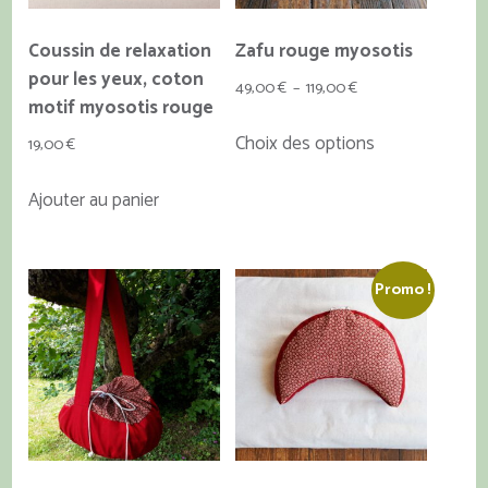
Coussin de relaxation
Zafu rouge myosotis
pour les yeux, coton
Plage
49,00
€
–
119,00
€
motif myosotis rouge
de
Ce
Choix des options
prix :
19,00
€
produit
49,00 €
a
Ajouter au panier
à
plusieurs
119,00 €
variations.
Les
Promo !
options
peuvent
être
choisies
sur
la
page