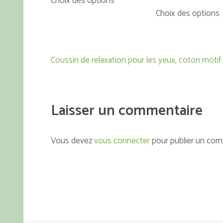
Choix des options
prix :
de
produit
Choix des options
49,00 €
prix 
a
p
à
45,
plusieurs
119,00 €
à
variations.
p
69,
Navigation
Les
v
Coussin de relaxation pour les yeux, coton motif
de
options
l’article
peuvent
être
Laisser un commentaire
choisies
ê
sur
c
la
s
Vous devez
vous connecter
pour publier un com
page
l
du
produit
p