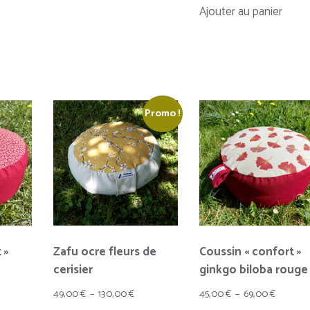
Ajouter au panier
,00 €
a
lusieurs
0,00 €
ariations.
Les
options
peuvent
Promo !
tre
hoisies
ur
a
page
du
roduit
 »
Zafu ocre fleurs de
Coussin « confort »
cerisier
ginkgo biloba rouge
ge
Plage
Plage
49,00
€
–
130,00
€
45,00
€
–
69,00
€