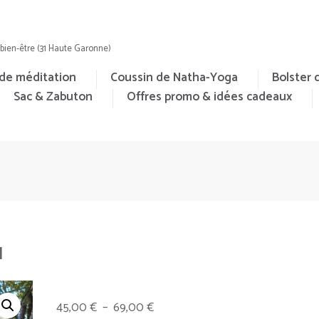
e bien-être (31 Haute Garonne)
de méditation
Coussin de Natha-Yoga
Bolster 
Sac & Zabuton
Offres promo & idées cadeaux
u
Plage
45,00
€
–
69,00
€