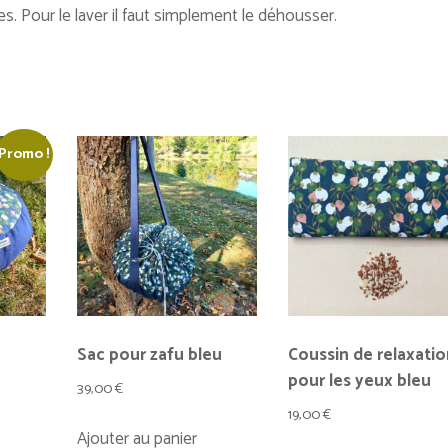
s. Pour le laver il faut simplement le déhousser.
Promo !
Sac pour zafu bleu
Coussin de relaxatio
pour les yeux bleu
age
39,00
€
19,00
€
Ce
Ajouter au panier
 :
roduit