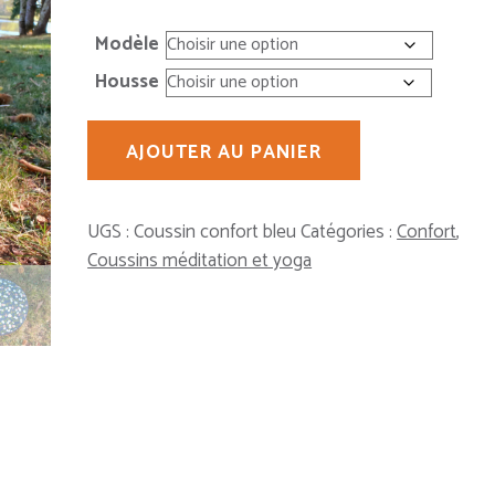
de
prix :
Modèle
45,00 €
Housse
à
69,00 €
quantité
AJOUTER AU PANIER
de
Coussin
"confort"
UGS :
Coussin confort bleu
Catégories :
Confort
,
bleu
Coussins méditation et yoga