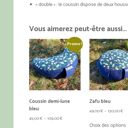
« double » : le coussin dispose de deux housse
Vous aimerez peut-être aussi…
Promo !
Coussin demi-lune
Zafu bleu
bleu
Pl
49,00
€
–
130,00
€
Plage
de
45,00
€
–
109,00
€
Choix des options
de
prix
Ce
p