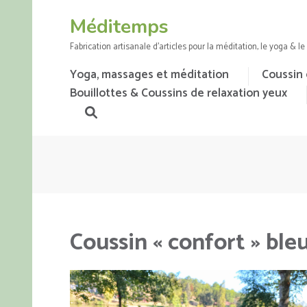
Aller
Méditemps
au
contenu
Fabrication artisanale d'articles pour la méditation, le yoga & l
(Pressez
Yoga, massages et méditation
Coussin 
Entrée)
Bouillottes & Coussins de relaxation yeux
Coussin « confort » ble