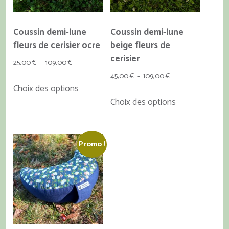
page
du
Coussin demi-lune
Coussin demi-lune
produit
fleurs de cerisier ocre
beige fleurs de
cerisier
Plage
25,00
€
–
109,00
€
de
Plage
45,00
€
–
109,00
€
Ce
Choix des options
prix :
de
produit
Ce
Choix des options
25,00 €
prix :
a
produit
à
45,00 €
plusieurs
a
109,00 €
à
variations.
plusieurs
109,00 €
Promo !
Les
variations.
options
Les
peuvent
options
être
peuvent
choisies
être
sur
choisies
la
sur