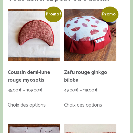
Promo !
Promo !
Coussin demi-lune
Zafu rouge ginkgo
rouge myosotis
biloba
Plage
Plage
45,00
€
–
109,00
€
49,00
€
–
119,00
€
de
de
Ce
Ce
Choix des options
Choix des options
prix :
prix :
produit
produit
45,00 €
49,00 €
a
a
à
à
plusieurs
plusieurs
109,00 €
119,00 €
variations.
variations.