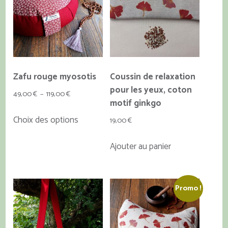
Zafu rouge myosotis
Coussin de relaxation
pour les yeux, coton
Plage
49,00
€
–
119,00
€
motif ginkgo
de
Ce
Choix des options
prix :
19,00
€
produit
49,00 €
a
Ajouter au panier
à
plusieurs
119,00 €
variations.
Les
Promo !
options
peuvent
être