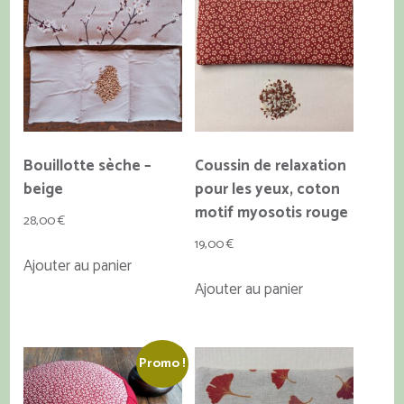
Les
Les
options
options
peuvent
peuvent
être
être
choisies
choisies
sur
sur
la
la
Bouillotte sèche –
Coussin de relaxation
page
page
beige
pour les yeux, coton
du
du
motif myosotis rouge
28,00
€
produit
produit
19,00
€
Ajouter au panier
Ajouter au panier
Promo !