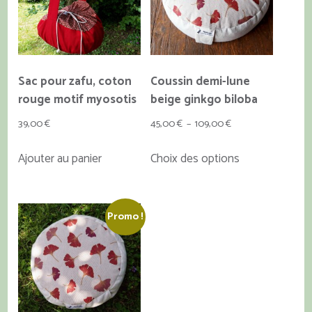
choisies
sur
la
page
du
Sac pour zafu, coton
Coussin demi-lune
produit
rouge motif myosotis
beige ginkgo biloba
Plage
39,00
€
45,00
€
–
109,00
€
de
Ce
Ajouter au panier
Choix des options
prix :
produit
45,00 €
a
à
plusieurs
109,00 €
Promo !
variations.
Les
options
peuvent
être
choisies