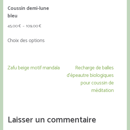
page
la
Coussin demi-lune
du
page
bleu
produit
du
Plage
45,00
€
–
109,00
€
produit
de
Ce
Choix des options
prix :
produit
45,00 €
a
à
plusieurs
109,00 €
Navigation
variations.
Zafu beige motif mandala
Recharge de balles
de
Les
d’épeautre biologiques
l’article
options
pour coussin de
peuvent
méditation
être
choisies
sur
Laisser un commentaire
la
page