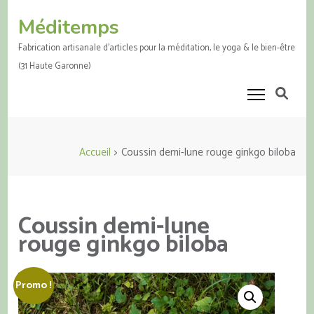
Aller
Méditemps
au
contenu
Fabrication artisanale d'articles pour la méditation, le yoga & le bien-être
(Pressez
(31 Haute Garonne)
Entrée)
Accueil
>
Coussin demi-lune rouge ginkgo biloba
Coussin demi-lune
rouge ginkgo biloba
Promo !