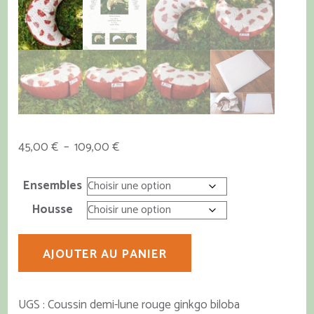
Plage
45,00
€
–
109,00
€
de
prix :
Ensembles
45,00 €
Housse
à
109,00 €
quantité
AJOUTER AU PANIER
de
Coussin
demi-
UGS :
Coussin demi-lune rouge ginkgo biloba