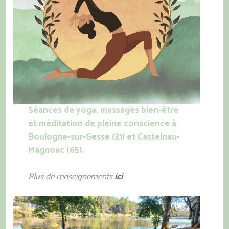
Séances de yoga, massages bien-être
et méditation
de pleine conscience
à
Boulogne-sur-Gesse
(31) et Castelnau-
Magnoac (65).
Plus de renseignements
ici