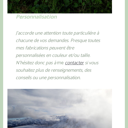
Personnalisation
J’accorde une attention toute particulière à
chacune de vos demandes. Presque toutes
mes fabrications peuvent être
personnalisées en couleur et/ou taille.
N’hésitez donc pas à
me
contacter
si vous
souhaitez plus de renseignements, des
conseils ou une personnalisation.